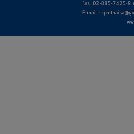
โทร. 02-885-7425-9 ต
E-mail : cpmthaisa@g
ww